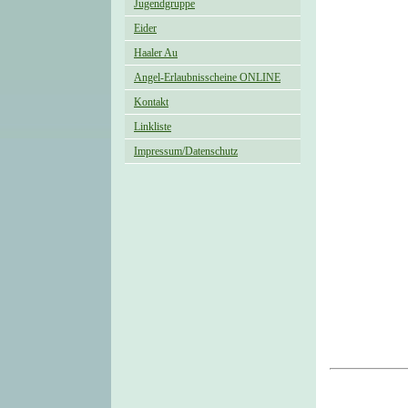
Jugendgruppe
Eider
Haaler Au
Angel-Erlaubnisscheine ONLINE
Kontakt
Linkliste
Impressum/Datenschutz