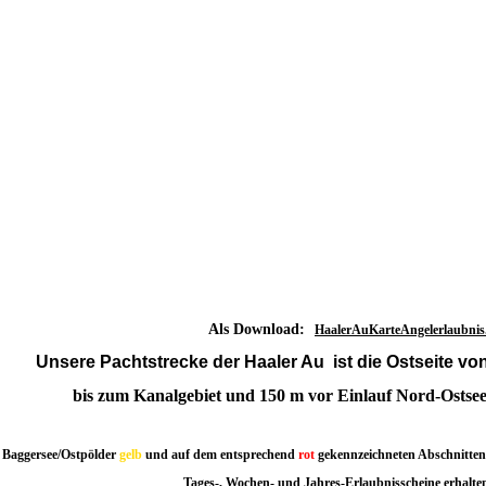
Al
s Download:
HaalerAuKarteAngelerlaubnis
Unsere Pachtstrecke der Haaler Au ist die
Ostseite
von
bis zum Kanalgebiet und 150 m vor Einlauf Nord-Ostsee
 Baggersee/Ostpölder
gelb
und auf dem entsprechend
rot
gekennzeichneten Abschnitten z
Tages-, Wochen- und Jahres-Erlaubnisscheine erhalten