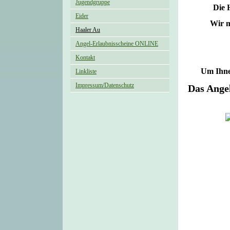
Jugendgruppe
Die 
Eider
Wir m
Haaler Au
Angel-Erlaubnisscheine ONLINE
Kontakt
Um Ihnen
Linkliste
Impressum/Datenschutz
Das Angel